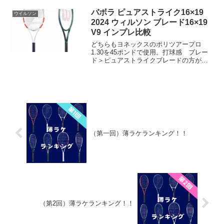
〇総合〇比較してBEAST98が良かった点
ボールの軌道はビースト98の方が...
バボラ ピュアストライク16×19
ウイルソン
2024 ウィルソン ブレード16×19
V9 インプレ比較
どちらもヨネックスのポリツアープロ
1.30を45ポンドで使用。打球感 ブレー
ド＞ピュアストライクブレードの方が乗
っている感覚があり良い意味で振動が少
なく感じた。振動がないかわりに打った
感じもない方ではなく、当たった感覚も
ハッキリしているがす...
（第一回）薄ラケランキング！！
（第2回）薄ラケランキング！！