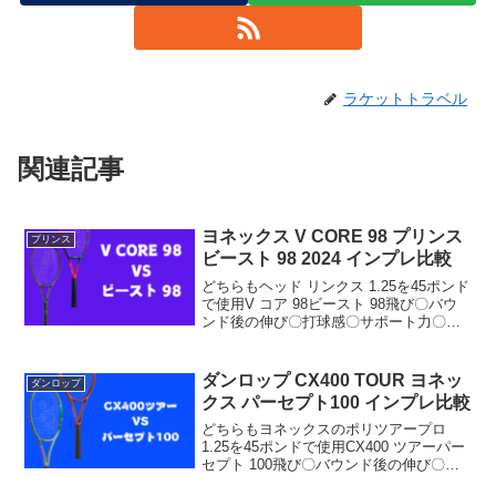
ラケットトラベル
関連記事
ヨネックス V CORE 98 プリンス
プリンス
ビースト 98 2024 インプレ比較
どちらもヘッド リンクス 1.25を45ポンド
で使用V コア 98ビースト 98飛び〇バウ
ンド後の伸び〇打球感〇サポート力〇面
安定性〇スピン〇操作性〇コントロール
〇総合〇比較してVコア98が良かった点
スイートエリアが広いをとても広く感
ダンロップ CX400 TOUR ヨネッ
ダンロップ
じ、オ...
クス パーセプト100 インプレ比較
どちらもヨネックスのポリツアープロ
1.25を45ポンドで使用CX400 ツアーパー
セプト 100飛び〇バウンド後の伸び〇打
球感〇サポート力〇面安定性〇スピン〇