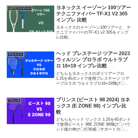
操作性〇コントロール〇総合〇比較して
CX400ツアーが良かった点飛びが良くス
ヨネックス イーゾーン 100ツアー
テク二ファイバー
イート...
テクニファイバー TF-X1 V2 305
インプレ 比較
ヨネックスのイーゾーン100ツアーと、テ
クニファイバーのTF-X1 v2 305をインプ
レ比較。
ヘッド プレステージ ツアー 2023
ウイルソン
ウィルソン プロラボ ウルトラプ
ロ 16×19 インプレ比較
どちらもヨネックスのポリツアープロ
1.25を45ポンドで使用プレステージ ツア
ープロラボ ウルトラプロ16×19飛び〇バ
ウンド後の伸び〇打球感〇サポート力〇
面安定性〇スピン〇操作性〇コントロー
ル〇総合〇比較してプレステージツアー
プリンス (ビースト 98 2024) ヨネ
プリンス
が良かった点...
ックス (E ZONE 98) インプレ比
較
どちらもヘッド リンクス 1.25を45ポンド
で使用ビースト 98E ZONE 98飛び〇バウ
ンド後の伸び〇打球感〇サポート力〇面
安定性〇スピン〇操作性〇コントロール