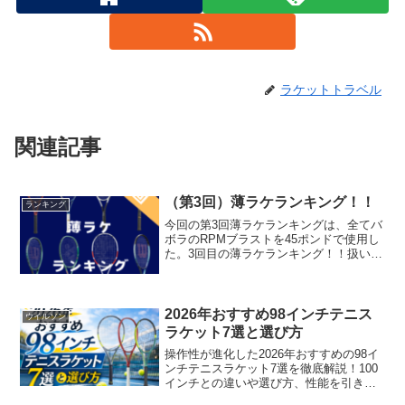
ラケットトラベル
関連記事
（第3回）薄ラケランキング！！
ランキング
今回の第3回薄ラケランキングは、全てバ
ボラのRPMブラストを45ポンドで使用し
た。3回目の薄ラケランキング！！扱いや
すさの中にも個性は欲しい飛び1位Tファ
イト3002位パーセプト1003位パーセプト
100D4位ブレード1005位グラビティプ...
2026年おすすめ98インチテニス
ウイルソン
ラケット7選と選び方
操作性が進化した2026年おすすめの98イ
ンチテニスラケット7選を徹底解説！100
インチとの違いや選び方、性能を引き出
すガットの組み合わせまで紹介します。