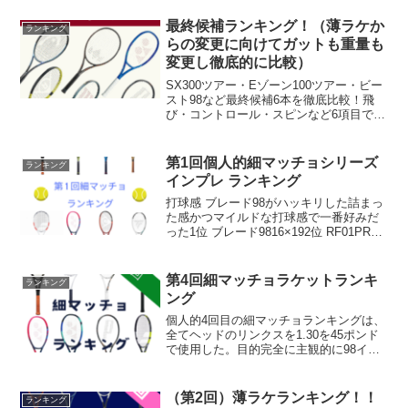
自身のプレースタイルに合う理想の一本
を、2026年おすすめの98インチテニスラ
最終候補ランキング！（薄ラケか
ランキング
ケット7選から見つけてみませんか？
らの変更に向けてガットも重量も
変更し徹底的に比較）
SX300ツアー・Eゾーン100ツアー・ビー
スト98など最終候補6本を徹底比較！飛
び・コントロール・スピンなど6項目でラ
ンキング化。試合で今すぐ使える1本と
は？
第1回個人的細マッチョシリーズ
ランキング
インプレ ランキング
打球感 ブレード98がハッキリした詰まっ
た感かつマイルドな打球感で一番好みだ
った1位 ブレード9816×192位 RF01PRO3
位 CX2004位 プロスタッフ975位 ピュア
アエロ986位 V CORE987位 ピュアストラ
イク98 1...
第4回細マッチョラケットランキ
ランキング
ング
個人的4回目の細マッチョランキングは、
全てヘッドのリンクスを1.30を45ポンド
で使用した。目的完全に主観的に98イン
チのラケットを試してきて、今回が一区
切りのランキング。98インチから3本選ん
で、来年から薄ラケ（97インチ、100イン
（第2回）薄ラケランキング！！
ランキング
チ）...