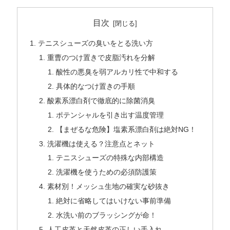
目次
テニスシューズの臭いをとる洗い方
重曹のつけ置きで皮脂汚れを分解
酸性の悪臭を弱アルカリ性で中和する
具体的なつけ置きの手順
酸素系漂白剤で徹底的に除菌消臭
ポテンシャルを引き出す温度管理
【まぜるな危険】塩素系漂白剤は絶対NG！
洗濯機は使える？注意点とネット
テニスシューズの特殊な内部構造
洗濯機を使うための必須防護策
素材別！メッシュ生地の確実な砂抜き
絶対に省略してはいけない事前準備
水洗い前のブラッシングが命！
人工皮革と天然皮革の正しい手入れ