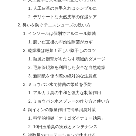
人工皮革のお手入れはシンプルに
デリケートな天然皮革の保湿ケア
臭いを防ぐテニスシューズの洗い方
インソールは個別でアルコール除菌
脱いだ直後の即効性除菌がカギ
乾燥機は厳禁！正しい陰干しのコツ
熱風と衝撃がもたらす壊滅的ダメージ
毛細管現象を利用した安全な自然乾燥
新聞紙を使う際の絶対的な注意点
ミョウバン水で雑菌の繁殖を予防
アルカリ臭の中和と強力な制菌作用
ミョウバン水スプレーの作り方と使い方
銅イオンの微量作用で簡単消臭対策
科学的根拠「オリゴダイナミー効果」
10円玉消臭の実践とメンテナンス
複数足のローテーションで休ませる