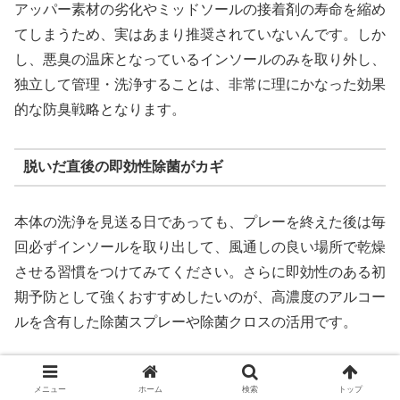
アッパー素材の劣化やミッドソールの接着剤の寿命を縮め
てしまうため、実はあまり推奨されていないんです。しか
し、悪臭の温床となっているインソールのみを取り外し、
独立して管理・洗浄することは、非常に理にかなった効果
的な防臭戦略となります。
脱いだ直後の即効性除菌がカギ
本体の洗浄を見送る日であっても、プレーを終えた後は毎
回必ずインソールを取り出して、風通しの良い場所で乾燥
させる習慣をつけてみてください。さらに即効性のある初
期予防として強くおすすめしたいのが、高濃度のアルコー
ルを含有した除菌スプレーや除菌クロスの活用です。
脱いだ直後の汗をたっぷり吸い込んだインソールは、まさ
メニュー
ホーム
検索
トップ
に雑菌にとって理想的な培養器になっています。放置すれ