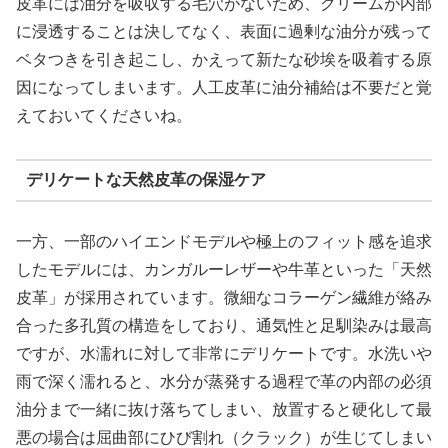
皮革には油分を吸収する毛穴がないため、クリームが内部
に浸透することは決してなく、表面に過剰な油分が残って
ベタつきを引き起こし、かえって新たな砂埃を吸着する原
因になってしまいます。人工皮革に油分補給は不要だと覚
えておいてくださいね。
デリケートな天然皮革の保湿ケア
一方、一部のハイエンドモデルや極上のフィット感を追求
したモデルには、カンガルーレザーや牛革といった「天然
皮革」が採用されています。微細なコラーゲン繊維が絡み
合った多孔質の構造をしており、通気性と足馴染みは最高
ですが、水濡れに対して非常にデリケートです。水洗いや
雨で深く濡れると、水分が蒸発する過程で革の内部の必須
油分まで一緒に抜け落ちてしまい、放置すると硬化して最
悪の場合は屈曲部にひび割れ（クラック）が生じてしまい