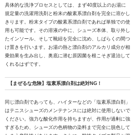
具体的な洗浄プロセスとしては、まず40度以上のお湯に
規定量の洗濯用洗剤と粉末の酸素系漂白剤を完全に溶かし
きります。粉末タイプの酸素系漂白剤であれば単独での使
用も可能です。その溶液の中に、シューズ本体、取り外し
たインソール、そして靴紐を完全に沈め、しばらくの間つ
け置きを行います。お湯の熱と漂白剤のアルカリ成分が相
乗効果を生み出し、奥底に潜む原因菌を根こそぎ退治して
くれるはずです。
【まぜるな危険】塩素系漂白剤は絶対NG！
同じ漂白剤であっても、ハイターなどの「塩素系漂白剤」
はテニスシューズのメンテナンスには絶対に使用しないで
ください。強力な酸化作用を持ちますが、作用が過剰に強
すぎるため、シューズの色柄物の染料まで完全に脱色して