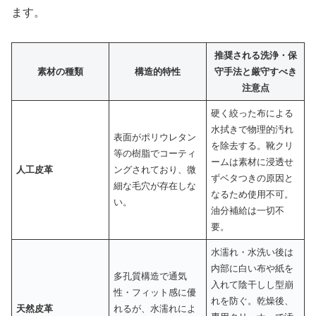
ます。
推奨される洗浄・保
素材の種類
構造的特性
守手法と厳守すべき
注意点
硬く絞った布による
水拭きで物理的汚れ
表面がポリウレタン
を除去する。靴クリ
等の樹脂でコーティ
ームは素材に浸透せ
人工皮革
ングされており、微
ずベタつきの原因と
細な毛穴が存在しな
なるため使用不可。
い。
油分補給は一切不
要。
水濡れ・水洗い後は
内部に白い布や紙を
多孔質構造で通気
入れて陰干しし型崩
性・フィット感に優
れを防ぐ。乾燥後、
天然皮革
れるが、水濡れによ