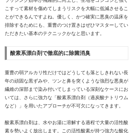
ラッシング効率が飛躍的に向上し、生地をゴシゴシと強く
こすって素材を傷めてしまうリスクを大幅に低減させるこ
とができるんですよね。優しく、かつ確実に悪臭の温床を
排除するためにも、重曹のつけ置きはぜひマスターしてい
ただきたい基本のテクニックかなと思います。
酸素系漂白剤で徹底的に除菌消臭
重曹の弱アルカリ性だけではどうしても落としきれない長
年の頑固な黒ずみや、ツンと鼻を突くような強烈な悪臭が
繊維の深部まで染み付いてしまっている深刻なケースにお
いては、さらに強力な「酸素系漂白剤（過炭酸ナトリウム
など）」を用いたアプローチが不可欠になってきます。
酸素系漂白剤は、水やお湯に溶解する過程で大量の活性酸
素を勢いよく放出します。この活性酸素が持つ強力な酸化