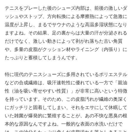
テニスをプレーした後のシューズ内部は、前後の激しいダ
ッシュやストップ、方向転換による摩擦熱によって急激に
温度が上昇し、まるでサウナのような高温多湿状態になり
ますよね。その結果、足の裏からは大量の汗が分泌される
だけでなく、激しい動きによって剥がれ落ちた古い角質
や、多量の皮脂がクッション材やライニング（内張り）に
たっぷりと蓄積してしまうんです。
特に現代のテニスシューズに多用されているポリエステル
などの合成繊維は、吸汗速乾性に優れている一方で「親油
性（油を吸い寄せやすい性質）」が非常に高いという特徴
を持っています。そのため、この皮脂汚れが繊維の奥深く
にガッチリと固着してしまい、それをエサにして休眠して
いた雑菌が爆発的に繁殖することが、あの不快な悪臭の根
本的な原因なんですよね。一般的な表面の水洗いだけで