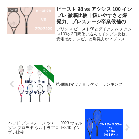
合〇どちらもスピード系の近いイメージ
のラケットかなと思い比較した...
ビースト 98 vs アクシス 100 イン
その他
プレ 徹底比較｜扱いやすさと爆
発力、プレステージ卒業候補の実
力差は？
プリンス ビースト98とダイアデム アクシ
ス100を3日間使い込んでインプレ比較。
安定感か、スピンと爆発力か？プレステ
ージ卒業に向けた本音レビューをお届
け！
第4回細マッチョラケットランキング
ヘッド プレステージ ツアー 2023 ウィル
ソン プロラボ ウルトラプロ 16×19 イン
プレ比較