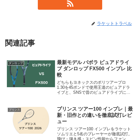
ラケットトラベル
関連記事
最新モデル バボラ ピュアドライ
ダンロップ
ブ ダンロップ FX500 インプレ 比
較
どちらもヨネックスのポリツアープロ
1.30を45ポンドで使用王道のピュアドラ
イブと、SNSで昔のピュアドライブに似
ていると見たこともありダンロップのパ
ワー系モデルと比較した。ピュアドライ
ブFX500飛び〇バウンド後の伸び〇スピ
プリンス ツアー100 インプレ｜最
プリンス
ン〇サポート力...
新・旧作との違いを徹底試打レビ
ュー
プリンス ツアー100 インプレをラケット
ソムリエと5名のプレーヤーが徹底試打。
飛び・弾き感・スピン性能からファント