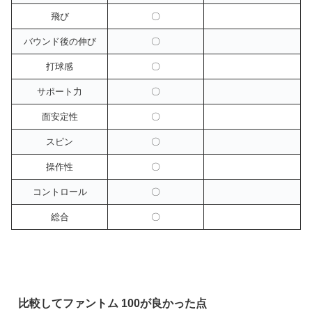
飛び
〇
バウンド後の伸び
〇
打球感
〇
サポート力
〇
面安定性
〇
スピン
〇
操作性
〇
コントロール
〇
総合
〇
比較してファントム 100が良かった点