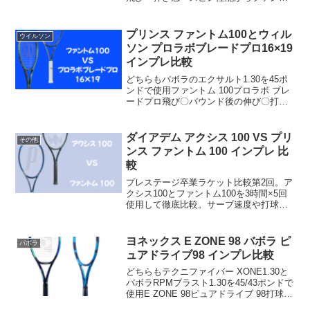
ム100や旧作との違いまで、リアルな評価
をまとめました。
プリンス ファントム100とウィル
ウイルソン
ソン プロラボブレードプロ16×19
インプレ比較
どちらもバボラのエクサルト1.30を45ポ
ンドで使用ファントム 100プロラボ ブレ
ードプロ飛び〇バウンド後の伸び〇打球
感〇サポート力〇面安定性〇スピン〇操
作性〇コントロール〇総合〇比較してフ
ァントム100が良かった点飛びが良くバウ
ダイアデム アクシス 100 VS プリ
その他
ンド後の...
ンス ファントム 100 インプレ 比
較
プレステージ卒業ラケット比較第2回。ア
クシス100とファントム100を3時間×5回
使用して徹底比較。サーブ速度や打球感
の違いも紹介。
ヨネックス E ZONE 98 バボラ ピ
バボラ
ュアドライブ98 インプレ比較
どちらもテクニファイバー XONE1.30と
バボラRPMブラスト1.30を45/43ポンドで
使用E ZONE 98ピュアドライブ 98打球感
〇飛び〇面安定性〇スピン〇操作性〇総