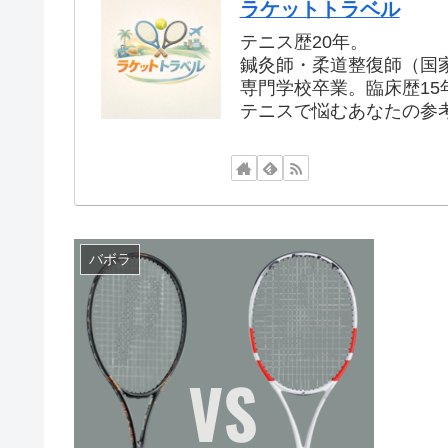
ラケットトラベル
テニス歴20年。
鍼灸師・柔道整復師（国
専門学校卒業。臨床歴15
テニスで悩むあなたの参
バボラ