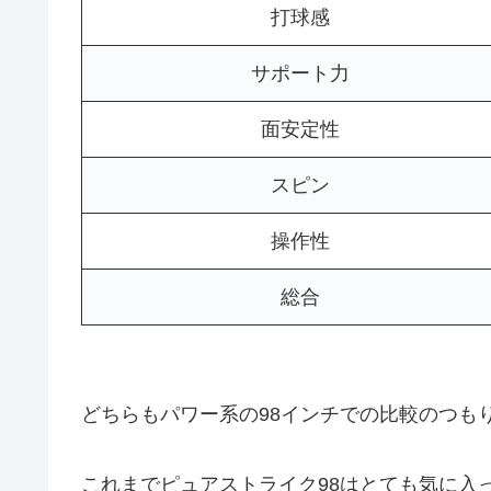
打球感
サポート力
面安定性
スピン
操作性
総合
どちらもパワー系の98インチでの比較のつも
これまでピュアストライク98はとても気に入