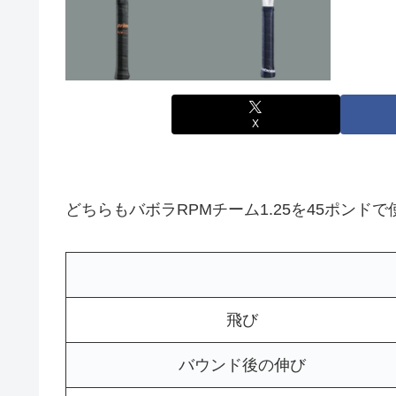
X
どちらもバボラRPMチーム1.25を45ポンドで
飛び
バウンド後の伸び