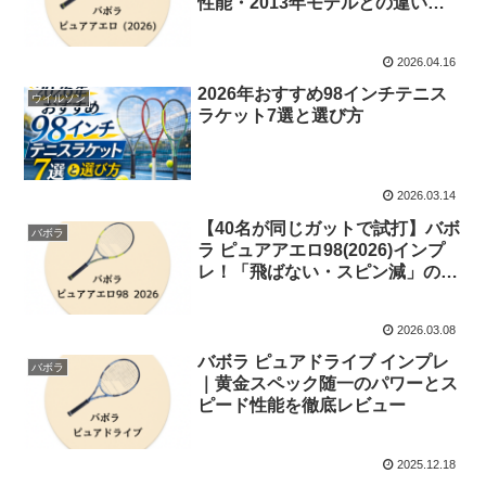
性能・2013年モデルとの違いを
徹底解説
2026.04.16
2026年おすすめ98インチテニス
ウイルソン
ラケット7選と選び方
2026.03.14
【40名が同じガットで試打】バボ
バボラ
ラ ピュアアエロ98(2026)インプ
レ！「飛ばない・スピン減」の評
価が多い理由とは？
2026.03.08
バボラ ピュアドライブ インプレ
バボラ
｜黄金スペック随一のパワーとス
ピード性能を徹底レビュー
2025.12.18