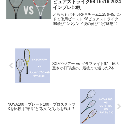
ピュアストライク98 16×19 2024
インプレ比較
どちらもバボラRPMチーム1.25を45ポン
ドで使用ビースト 98ピュアストライク
98飛び〇バウンド後の伸び〇打球感〇サ
ポート力〇面安定性〇スピン〇操作性〇
総合〇どちらもパワー系の98インチでの
比較のつもりだったけど、自分でもびっ
くりな結...
SX300ツアー vs グラファイト97｜球の
重さか打球感か、最後まで迷った2本
NOVA100・ブレード100・プロスタッフ
Xを比較｜“守り”と“攻め”どちらを残す？