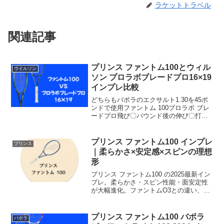
ラケットトラベル
関連記事
プリンス ファントム100とウィル
ウイルソン
ソン プロラボブレードプロ16×19
インプレ比較
どちらもバボラのエクサルト1.30を45ポ
ンドで使用ファントム 100プロラボ ブレ
ードプロ飛び〇バウンド後の伸び〇打球
感〇サポート力〇面安定性〇スピン〇操
作性〇コントロール〇総合〇比較してフ
ァントム100が良かった点飛びが良くバウ
プリンス ファントム100 インプレ
プリンス
ンド後の...
｜柔らかさ×安定感×スピンの理想
形
プリンス ファントム100 の2025最新イン
プレ。柔らかさ・スピン性能・面安定性
が大幅進化。ファントムO3との違い、RA
値やSWの特徴、5名の試打レビューから
本当に合うプレーヤー像を解説します。
プリンス ファントム100 バボラ
バボラ