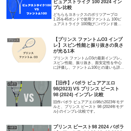
ピュアストライク 100 2024 イン
プレ比較
どちらもヨネックスのポリツアープロ
1.25を45ポンドで使用ファントム 100ピ
ュアストライク 100飛び〇バウンド後の
伸び〇打球感〇サポート力〇面安定性〇
スピン〇操作性〇コントロール〇総合〇
比較してファントム 100が良かった点98
【プリンス ファントムO3 インプ
プリンス
インチ...
レ】スピン性能と振り抜きの良さ
が光る1本
プリンス ファントムO3の最新インプレ。
スピン性能、振り抜き、面安定性を中心
に評価し、ファントム100との違いも詳し
く解説。5名の試打レビュー付き。
【旧作】バボラ ピュアアエロ
バボラ
98(2023) VS プリンス ビースト
98 (2024) インプレ 比較
旧作バボラ ピュアアエロ98の2023年モデ
ルと、プリンス ビースト 98 (2024年モデ
ル) のインプレ比較です。
プリンス ビースト98 2024 バボラ
バボラ