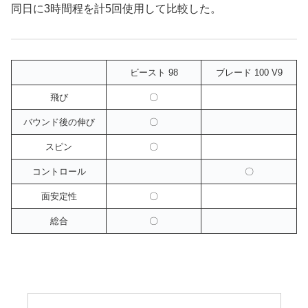
同日に3時間程を計5回使用して比較した。
ビースト 98
ブレード 100 V9
飛び
〇
バウンド後の伸び
〇
スピン
〇
コントロール
〇
面安定性
〇
総合
〇